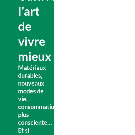
l’art
de
vivre
mieux
Matériaux
durables,
nouveaux
modes de
vie,
consommation
plus
consciente…
Et si