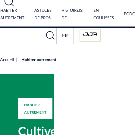
Panneau de gestion des cookies
HABITER
ASTUCES
HISTOIRE(S)
EN
PODC
AUTREMENT
DE PROS
DE…
COULISSES
FR
Accueil
Habiter autrement
HABITER
AUTREMENT
Cultiver