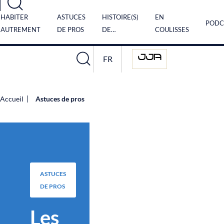
Panneau de gestion des cookies
HABITER
ASTUCES
HISTOIRE(S)
EN
PODC
AUTREMENT
DE PROS
DE…
COULISSES
FR
Accueil
Astuces de pros
ASTUCES
DE PROS
Les