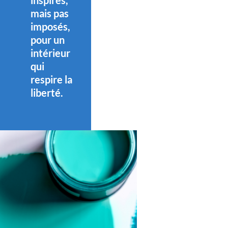
inspirés,
mais pas
imposés,
pour un
intérieur
qui
respire la
liberté.