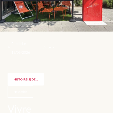
Publié Le
3min
|
18/05/2026
HISTOIRE(S) DE…
Hespéride
Vivre