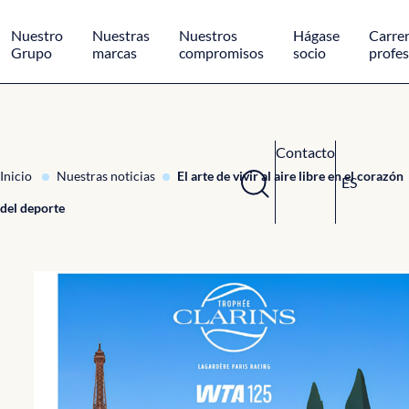
Panel de gestión de cookies
Nuestro
Nuestras
Nuestros
Hágase
Carre
Grupo
marcas
compromisos
socio
profes
Contacto
Inicio
Nuestras noticias
El arte de vivir al aire libre en el corazón
ES
del deporte