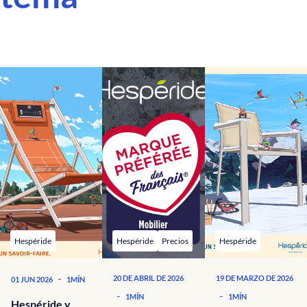
Hespéride
Hespéride
Precios
Hespéride
-
20 DE ABRIL DE 2026
19 DE MARZO DE 2026
01 JUN 2026
1MÍN
-
-
1MÍN
1MÍN
Hespéride y