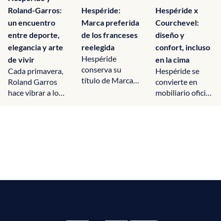
Roland-Garros:
Hespéride:
Hespéride x
un encuentro
Marca preferida
Courchevel:
entre deporte,
de los franceses
diseño y
elegancia y arte
reelegida
confort, incluso
Hespéride
de vivir
en la cima
conserva su
Cada primavera,
Hespéride se
título de Marca
Roland Garros
convierte en
Preferida de los
hace vibrar a los
mobiliario oficial
Franceses en la
aficionados al
de Courchevel,
categoría de
tenis de todo el
creando
mobiliario de
mundo. Mucho
espacios
jardín,...
más que un...
acogedores y
elegantes para
esquiadores y...