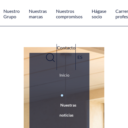
Panel de gestión de cookies
Nuestro
Nuestras
Nuestros
Hágase
Carre
Grupo
marcas
compromisos
socio
profes
Contacto
ES
Inicio
Nuestras
noticias