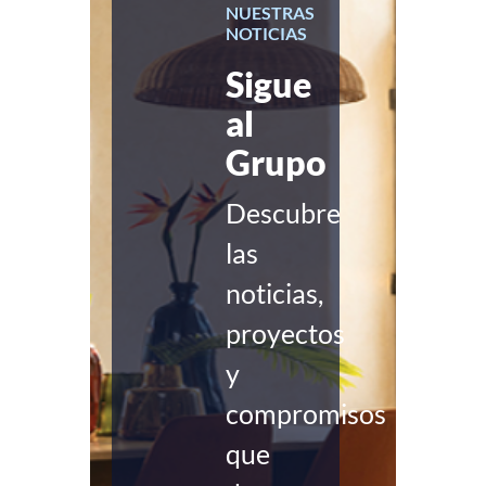
NUESTRAS
NOTICIAS
Sigue
al
Grupo
Descubre
las
noticias,
proyectos
y
compromisos
que