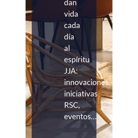
dan
vida
cada
día
al
espíritu
JJA:
innovaciones,
iniciativas
RSC,
eventos…