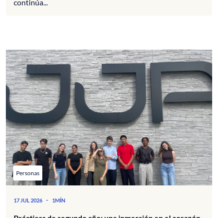
continúa...
Personas
-
17 JUL 2026
1MÍN
Prácticas de segundo año: una inmersión en el corazón