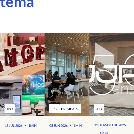
tema
JPO
JPO
HOMEXPO
JPO
-
-
11 DE MAYO DE 2026
13 JUL 2026
1MÍN
05 JUN 2026
1MÍN
-
1MÍN