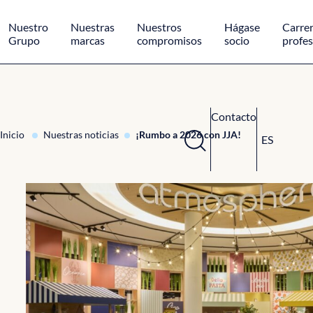
Panel de gestión de cookies
Nuestro
Nuestras
Nuestros
Hágase
Carre
Grupo
marcas
compromisos
socio
profes
Contacto
Inicio
Nuestras noticias
¡Rumbo a 2026 con JJA!
ES