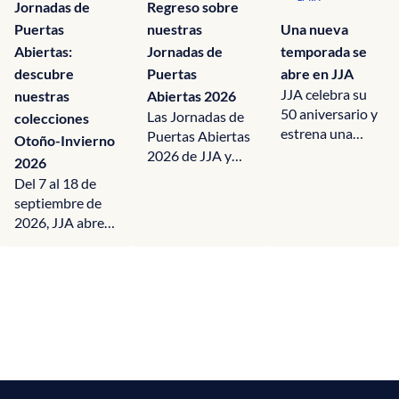
Jornadas de
Regreso sobre
Puertas
nuestras
Una nueva
Abiertas:
Jornadas de
temporada se
descubre
Puertas
abre en JJA
JJA celebra su
nuestras
Abiertas 2026
50 aniversario y
Las Jornadas de
colecciones
estrena una
Puertas Abiertas
Otoño-Invierno
nueva
2026 de JJA y
2026
temporada
HOMEXPO
Del 7 al 18 de
marcada por el...
París
septiembre de
permitieron a los
2026, JJA abre
visitantes...
las puertas de
sus showrooms
para presentar...