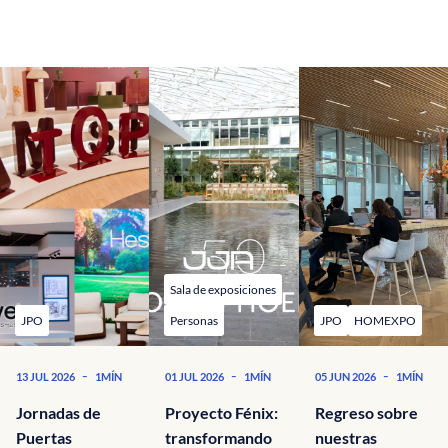
Sala de exposiciones
JPO
Personas
JPO
HOMEXPO
-
-
-
13 JUL 2026
1MÍN
01 JUL 2026
1MÍN
05 JUN 2026
1MÍN
Jornadas de
Proyecto Fénix:
Regreso sobre
Puertas
transformando
nuestras