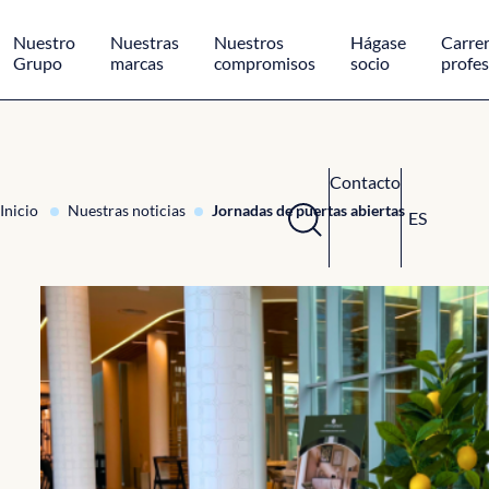
Panel de gestión de cookies
Nuestro
Nuestras
Nuestros
Hágase
Carre
Grupo
marcas
compromisos
socio
profes
Contacto
Inicio
Nuestras noticias
Jornadas de puertas abiertas
ES