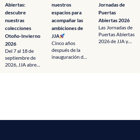
Abiertas:
nuestros
Jornadas de
descubre
espacios para
Puertas
nuestras
acompañar las
Abiertas 2026
Las Jornadas de
colecciones
ambiciones de
Puertas Abiertas
Otoño-Invierno
JJA
2026 de JJA y
Cinco años
2026
HOMEXPO
después de la
Del 7 al 18 de
París
inauguración de
septiembre de
permitieron a los
su sitio en
2026, JJA abre
visitantes...
Gonesse, JJA
las puertas de
inicia una nueva
sus showrooms
etapa
para presentar...
estratégica...