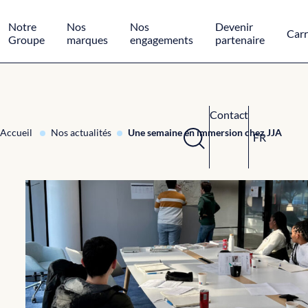
Panneau de gestion des cookies
Notre
Nos
Nos
Devenir
Carr
Groupe
marques
engagements
partenaire
Contact
Accueil
Nos actualités
Une semaine en immersion chez JJA
FR