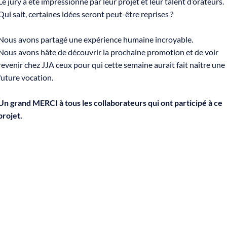
Le jury a été impressionné par leur projet et leur talent d’orateurs.
Qui sait, certaines idées seront peut-être reprises ?
Nous avons partagé une expérience humaine incroyable.
Nous avons hâte de découvrir la prochaine promotion et de voir
revenir chez JJA ceux pour qui cette semaine aurait fait naître une
future vocation.
Un grand MERCI à tous les collaborateurs qui ont participé à ce
projet.