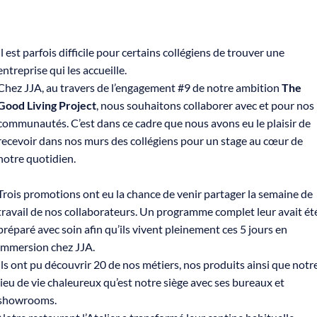
Il est parfois difficile pour certains collégiens de trouver une
entreprise qui les accueille.
Chez JJA, au travers de l’engagement #9 de notre ambition
The
Good Living Project
, nous souhaitons collaborer avec et pour nos
communautés. C’est dans ce cadre que nous avons eu le plaisir de
recevoir dans nos murs des collégiens pour un stage au cœur de
notre quotidien.
Trois promotions ont eu la chance de venir partager la semaine de
travail de nos collaborateurs. Un programme complet leur avait ét
préparé avec soin afin qu’ils vivent pleinement ces 5 jours en
immersion chez JJA.
Ils ont pu découvrir 20 de nos métiers, nos produits ainsi que notr
lieu de vie chaleureux qu’est notre siège avec ses bureaux et
showrooms.