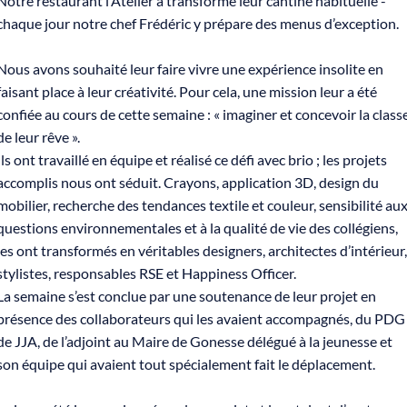
Notre restaurant l’Atelier a transformé leur cantine habituelle -
chaque jour notre chef Frédéric y prépare des menus d’exception.
Nous avons souhaité leur faire vivre une expérience insolite en
faisant place à leur créativité. Pour cela, une mission leur a été
confiée au cours de cette semaine : « imaginer et concevoir la class
de leur rêve ».
Ils ont travaillé en équipe et réalisé ce défi avec brio ; les projets
accomplis nous ont séduit. Crayons, application 3D, design du
mobilier, recherche des tendances textile et couleur, sensibilité au
questions environnementales et à la qualité de vie des collégiens,
les ont transformés en véritables designers, architectes d’intérieur,
stylistes, responsables RSE et Happiness Officer.
La semaine s’est conclue par une soutenance de leur projet en
présence des collaborateurs qui les avaient accompagnés, du PDG
de JJA, de l’adjoint au Maire de Gonesse délégué à la jeunesse et
son équipe qui avaient tout spécialement fait le déplacement.