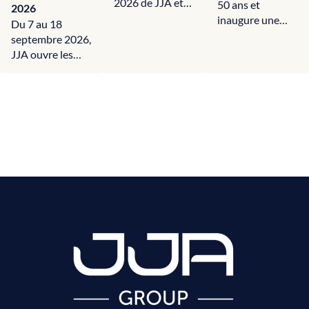
2026 de JJA et
50 ans et
2026
HOMEXPO
inaugure une
Du 7 au 18
Paris ont permis
nouvelle saison
septembre 2026,
aux visiteurs
placée sous le
JJA ouvre les
de…
signe du…
portes de ses
showrooms pour
présenter…