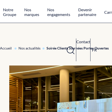
Panneau de gestion des cookies
Notre
Nos
Nos
Devenir
Carr
Groupe
marques
engagements
partenaire
Contact
Accueil
Nos actualités
Soirée Clients Journées Portes Ouvertes
FR