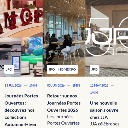
JPO
JPO
HOMEXPO
JPO
—
—
—
13 JUL 2026
1MIN
05 JUN 2026
1MIN
11 MAY 2026
1MIN
Journées Portes
Retour sur nos
Ouvertes :
Journées Portes
Une nouvelle
découvrez nos
Ouvertes 2026
saison s’ouvre
Les Journées
collections
chez JJA
Portes Ouvertes
JJA célèbre ses
Automne-Hiver