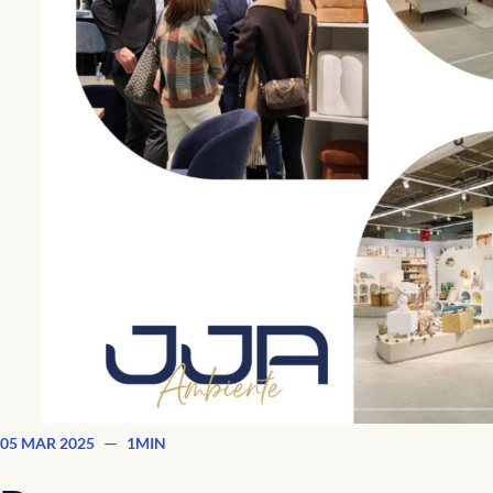
—
05 MAR 2025
1MIN