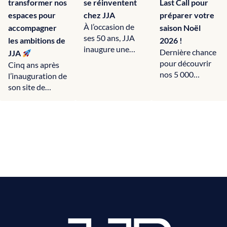
transformer nos
se réinventent
Last Call pour
espaces pour
chez JJA
préparer votre
À l’occasion de
accompagner
saison Noël
ses 50 ans, JJA
les ambitions de
2026 !​
inaugure une
Dernière chance
JJA
nouvelle saison
pour découvrir
Cinq ans après
de showrooms
nos 5 000
l’inauguration de
et une…
références et nos
son site de
nouveautés,
Gonesse, JJA
dans notre
engage une
espace
nouvelle étape
d’exposition…
stratégique…