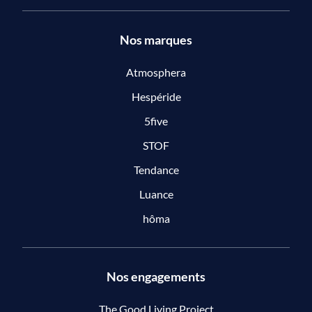
Nos marques
Atmosphera
Hespéride
5five
STOF
Tendance
Luance
hôma
Nos engagements
The Good Living Project