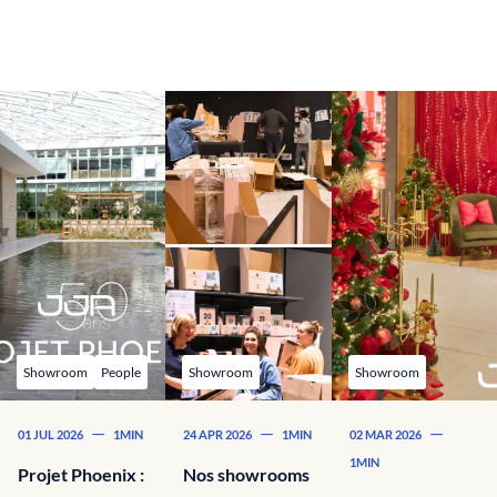
Showroom
People
Showroom
Showroom
—
—
—
01 JUL 2026
1MIN
24 APR 2026
1MIN
02 MAR 2026
1MIN
Projet Phoenix :
Nos showrooms