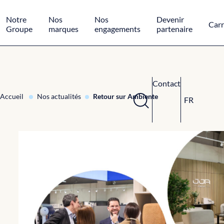
Panneau de gestion des cookies
Notre
Nos
Nos
Devenir
Carr
Groupe
marques
engagements
partenaire
Contact
Accueil
Nos actualités
Retour sur Ambiente
FR